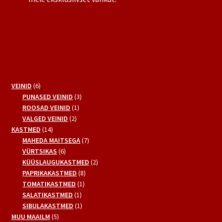
6
VEINID
6
toodet
3
PUNASED VEINID
3
1
toodet
ROOSAD VEINID
1
2
toode
VALGED VEINID
2
14
toodet
KASTMED
14
toodet
7
MAHEDA MAITSEGA
7
6
toodet
VÜRTSIKAS
6
toodet
2
KÜÜSLAUGUKASTMED
2
8
toodet
PAPRIKAKASTMED
8
1
toodet
TOMATIKASTMED
1
1
toode
SALATIKASTMED
1
toode
1
SIBULAKASTMED
1
5
toode
MUU MAAILM
5