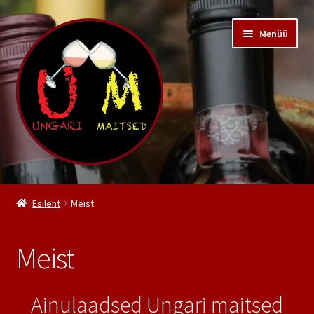
Liigu
Liigu
Menüü
navigeerimisele
sisu
juurde
Pood
Esileht
Meist
Kiss Pincészet
Meist
Meist
Kontakt
Ainulaadsed Ungari maitsed