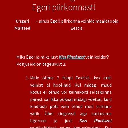
Egeri piirkonnast!
Ungari
– ainus Egeri piirkonna veinide maaletooja
Maitsed
Eestis.
Miks Eger ja miks just
Kiss Pincészet
veinikelder?
Põhjuseid on tegelikult 2.
Meie olime 2 tüüpi Eestist, kes eriti
veinist ei hoolinud. Kui midagi muud
kodus ei olnud või teinekord seltskonna
pärast sai ikka pokaal midagi võetud, kuid
kindlasti pole vein olnud meil esmane
valik. Ühel ringreisil aga sattusime
Egerisse ja just
Kiss Pincészet
veinikeldrisse veine degusteerima. See