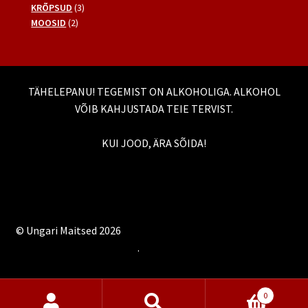
toodet
3
KRÕPSUD
3
2
toodet
MOOSID
2
toodet
TÄHELEPANU! TEGEMIST ON ALKOHOLIGA. ALKOHOL
VÕIB KAHJUSTADA TEIE TERVIST.
KUI JOOD, ÄRA SÕIDA!
© Ungari Maitsed 2026
Built with WooCommerce
.
0