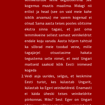
kogemus muutis maailma. Midagi nii
erilist ja head (see on vaid meie kahe
isiklik arvamus) me varem kogenud ei
olnud. Sama aasta teises pooles sõitsime
ekstra sinna tagasi, et just oma
lemmikveine sellest samast veinikeldrist
endale koju varuda. Aasta hiljem tahtsid
ka sõbrad meie toodud veine, mille
tagajärjel otsustasime hakata
tegustema selle nimel, et neid Ungari
maitseid saaksid kõik Eesti inimesed
kogeda
Veidi asja uurides, selgus, et keskmine
Eesti turist, kes külastab Ungarit,
külastab ka Egeri veinikeldreid. Enamasti
ei käida üheski teises veinikeldrite
piirkonnas. Miks? Sest Eger on Ungari