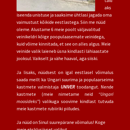
täid
aks
iseenda unistuse ja saaksime ühtlasi jagada oma
vaimustust kõikide eestlastega. Siin me nüüd
oleme. Alustame 6 meie poolt väljavalitud
veinikeldri kõige poopulaasemate veinidega,
kuid võime kinnitada, et see on alles algus. Meie
veinide valik laieneb üsna kindlasti lähiaastate
jooksul. Vaikselt ja vähe haaval, aga siiski.
Ja lisaks, nüüdsest on igal eestlasel võimalus
saada meilt ka Ungari suurima ja populaarseima
kastmete valmistaja
UNIVER
toodangut. Nende
kastmete (meie nimetame neid
“Ungari
moosideks”
) valikuga soovime kindlast tutvuda
meie kastmete rubiiriki piiludes.
Ja nüüd on Sinul suurepärane võimalus! Koge
meie eksklusiivset valikut.