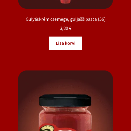
Gulyáskrém csemege, guljaššipasta (56)
3,80
€
Lisa korvi