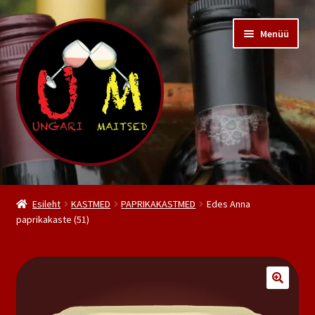
Liigu
Liigu
Menüü
navigeerimisele
sisu
juurde
Pood
Esileht
KASTMED
PAPRIKAKASTMED
Edes Anna
paprikakaste (51)
Kiss Pincészet
Meist
Kontakt