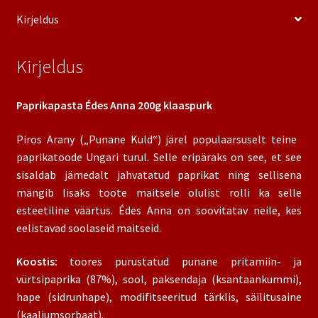
Kirjeldus
Kirjeldus
Paprikapasta Édes Anna 200g klaaspurk
Piros Arany („Punane Kuld“) järel populaarsuselt teine ​​
paprikatoode Ungari turul. Selle eripäraks on see, et see
sisaldab jämedalt jahvatatud paprikat ning sellisena
mängib lisaks toote maitsele olulist rolli ka selle
esteetiline väärtus. Édes Anna on soovitatav neile, kes
eelistavad soolaseid maitseid.
Koostis:
toores purustatud punane pritamiin- ja
vürtsipaprika (87%), sool, paksendaja (ksantaankummi),
hape (sidrunhape), modifitseeritud tärklis, säilitusaine
(kaaliumsorbaat).