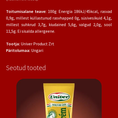
Toitumisalane teave:
100g Energia 186kJ/45kcal, rasvad
0,9g, millest küllastunud rasvhapped 0g, süsivesikuid 4,1g,
millest suhkrud 3,7g, kiudained 5,6g, valgud 2,0g, sool
11,5g. Ei sisalda allergeene.
Tootja:
Univer Product Zrt
Päritolumaa:
Ungari
Seotud tooted