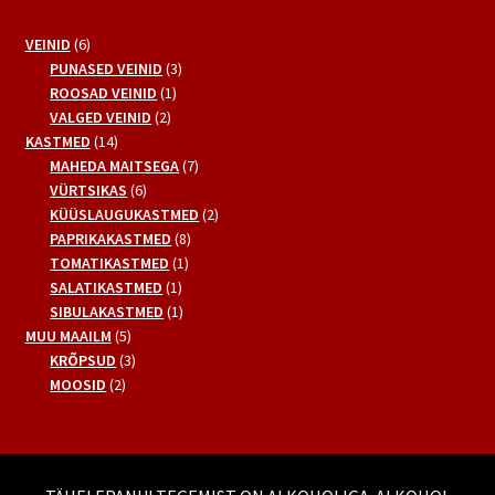
6
VEINID
6
toodet
3
PUNASED VEINID
3
1
toodet
ROOSAD VEINID
1
2
toode
VALGED VEINID
2
14
toodet
KASTMED
14
toodet
7
MAHEDA MAITSEGA
7
6
toodet
VÜRTSIKAS
6
toodet
2
KÜÜSLAUGUKASTMED
2
8
toodet
PAPRIKAKASTMED
8
1
toodet
TOMATIKASTMED
1
1
toode
SALATIKASTMED
1
toode
1
SIBULAKASTMED
1
5
toode
MUU MAAILM
5
toodet
3
KRÕPSUD
3
2
toodet
MOOSID
2
toodet