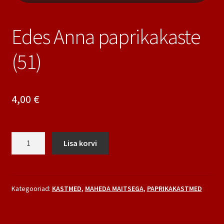
Edes Anna paprikakaste
(51)
4,00
€
Edes
Lisa korvi
Anna
paprikakaste
(51)
kogus
Kategooriad:
KASTMED
,
MAHEDA MAITSEGA
,
PAPRIKAKASTMED