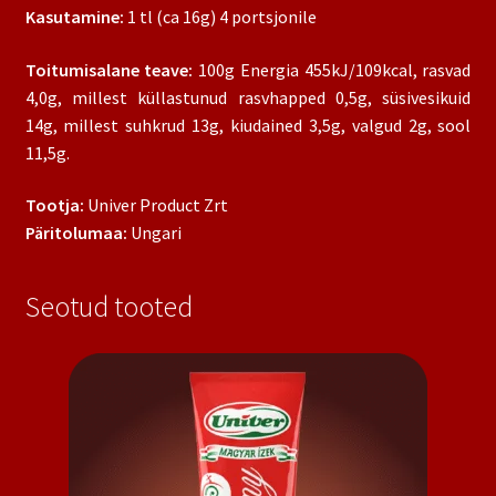
Kasutamine:
1 tl (ca 16g) 4 portsjonile
Toitumisalane teave:
100g Energia 455kJ/109kcal, rasvad
4,0g, millest küllastunud rasvhapped 0,5g, süsivesikuid
14g, millest suhkrud 13g, kiudained 3,5g, valgud 2g, sool
11,5g.
Tootja:
Univer Product Zrt
Päritolumaa:
Ungari
Seotud tooted