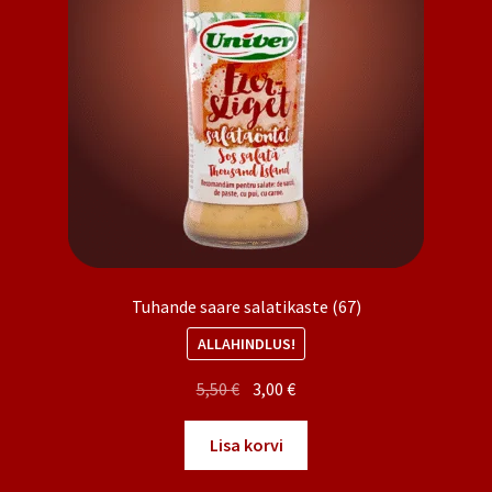
Tuhande saare salatikaste (67)
ALLAHINDLUS!
Algne
Praegune
5,50
€
3,00
€
hind
hind
oli:
on:
Lisa korvi
5,50 €.
3,00 €.