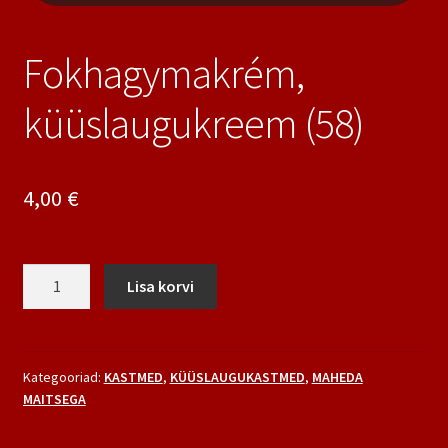
Fokhagymakrém,
küüslaugukreem (58)
4,00
€
Fokhagymakrém,
Lisa korvi
küüslaugukreem
(58)
kogus
Kategooriad:
KASTMED
,
KÜÜSLAUGUKASTMED
,
MAHEDA
MAITSEGA