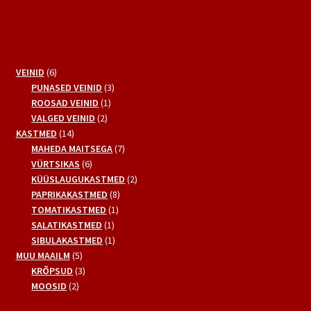
6
VEINID
6
toodet
3
PUNASED VEINID
3
1
toodet
ROOSAD VEINID
1
2
toode
VALGED VEINID
2
14
toodet
KASTMED
14
toodet
7
MAHEDA MAITSEGA
7
6
toodet
VÜRTSIKAS
6
toodet
2
KÜÜSLAUGUKASTMED
2
8
toodet
PAPRIKAKASTMED
8
1
toodet
TOMATIKASTMED
1
1
toode
SALATIKASTMED
1
toode
1
SIBULAKASTMED
1
5
toode
MUU MAAILM
5
toodet
3
KRÕPSUD
3
2
toodet
MOOSID
2
toodet