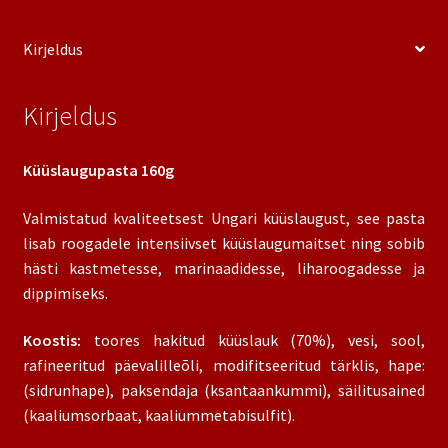
Kirjeldus
Kirjeldus
Küüslaugupasta 160g
Valmistatud kvaliteetsest Ungari küüslaugust, see pasta
lisab roogadele intensiivset küüslaugumaitset ning sobib
hästi kastmetesse, marinaadidesse, liharoogadesse ja
dippimiseks.
Koostis:
toores hakitud küüslauk (70%), vesi, sool,
rafineeritud päevalilleõli, modifitseeritud tärklis, hape:
(sidrunhape), paksendaja (ksantaankummi), säilitusained
(kaaliumsorbaat, kaaliummetabisulfit).