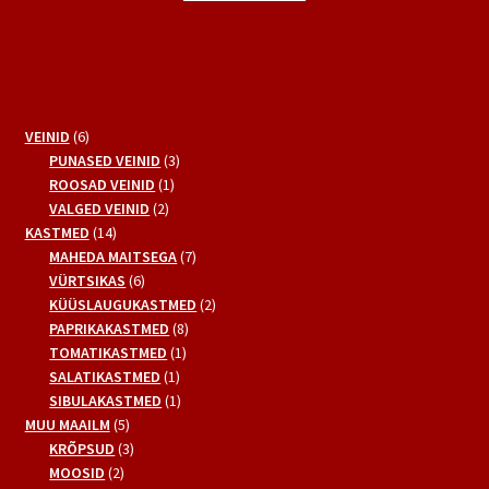
14,99 €.
10,99 €.
6
VEINID
6
toodet
3
PUNASED VEINID
3
1
toodet
ROOSAD VEINID
1
2
toode
VALGED VEINID
2
14
toodet
KASTMED
14
toodet
7
MAHEDA MAITSEGA
7
6
toodet
VÜRTSIKAS
6
toodet
2
KÜÜSLAUGUKASTMED
2
8
toodet
PAPRIKAKASTMED
8
1
toodet
TOMATIKASTMED
1
1
toode
SALATIKASTMED
1
toode
1
SIBULAKASTMED
1
5
toode
MUU MAAILM
5
toodet
3
KRÕPSUD
3
2
toodet
MOOSID
2