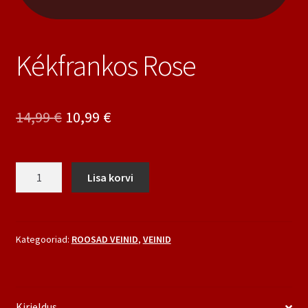
Kékfrankos Rose
Algne
Praegune
14,99
€
10,99
€
hind
hind
oli:
on:
Kékfrankos
Lisa korvi
Rose
14,99 €.
10,99 €.
kogus
Kategooriad:
ROOSAD VEINID
,
VEINID
Kirjeldus