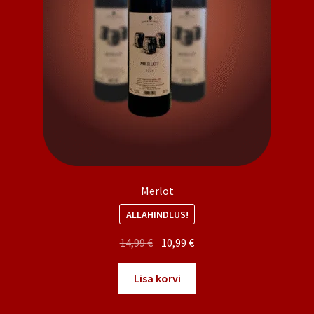
Merlot
ALLAHINDLUS!
Algne
Praegune
14,99
€
10,99
€
hind
hind
oli:
on:
Lisa korvi
14,99 €.
10,99 €.