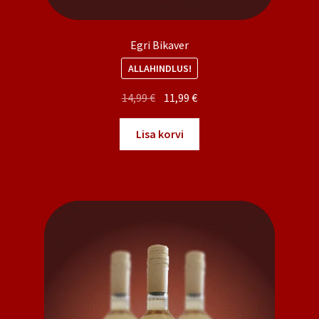
Egri Bikaver
ALLAHINDLUS!
Algne
Praegune
14,99
€
11,99
€
hind
hind
oli:
on:
Lisa korvi
14,99 €.
11,99 €.