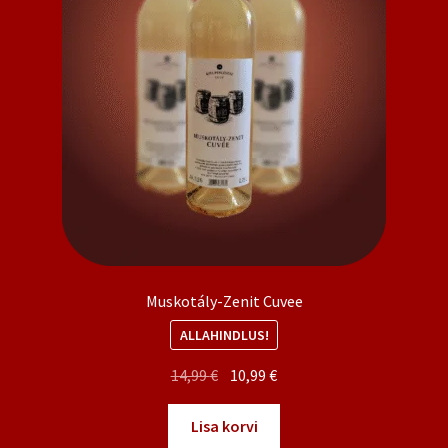
Muskotály-Zenit Cuvee
ALLAHINDLUS!
Algne
Praegune
14,99
€
10,99
€
hind
hind
oli:
on:
Lisa korvi