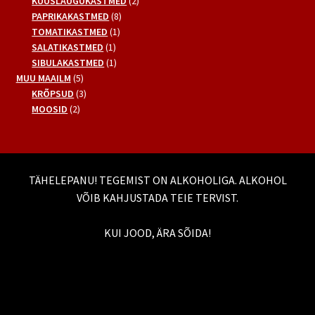
toodet
2
KÜÜSLAUGUKASTMED
2
8
toodet
PAPRIKAKASTMED
8
1
toodet
TOMATIKASTMED
1
1
toode
SALATIKASTMED
1
toode
1
SIBULAKASTMED
1
5
toode
MUU MAAILM
5
toodet
3
KRÕPSUD
3
2
toodet
MOOSID
2
toodet
TÄHELEPANU! TEGEMIST ON ALKOHOLIGA. ALKOHOL
VÕIB KAHJUSTADA TEIE TERVIST.
KUI JOOD, ÄRA SÕIDA!