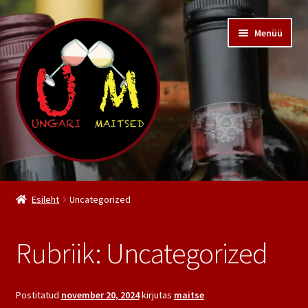
Liigu
Liigu
Menüü
navigeerimisele
sisu
juurde
Pood
Esileht
Uncategorized
Kiss Pincészet
Rubriik:
Uncategorized
Meist
Kontakt
Postitatud
november 20, 2024
kirjutas
maitse