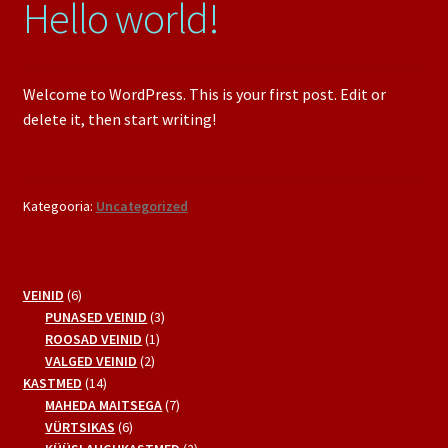
Hello world!
Welcome to WordPress. This is your first post. Edit or
delete it, then start writing!
Kategooria:
Uncategorized
6
VEINID
6
toodet
3
PUNASED VEINID
3
1
toodet
ROOSAD VEINID
1
2
toode
VALGED VEINID
2
14
toodet
KASTMED
14
toodet
7
MAHEDA MAITSEGA
7
6
toodet
VÜRTSIKAS
6