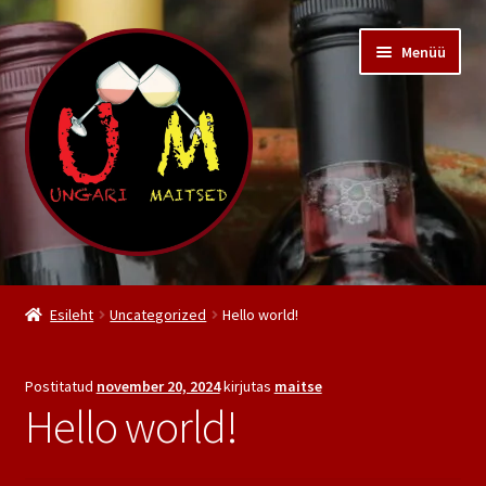
Liigu
Liigu
Menüü
navigeerimisele
sisu
juurde
Pood
Esileht
Uncategorized
Hello world!
Kiss Pincészet
Postitatud
november 20, 2024
kirjutas
maitse
Meist
Hello world!
Kontakt