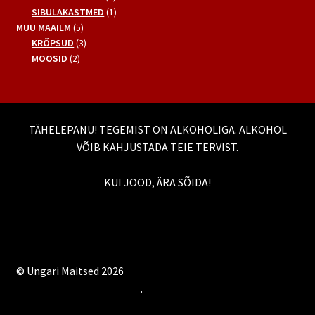
toode
1
SIBULAKASTMED
1
5
toode
MUU MAAILM
5
toodet
3
KRÕPSUD
3
2
toodet
MOOSID
2
toodet
TÄHELEPANU! TEGEMIST ON ALKOHOLIGA. ALKOHOL
VÕIB KAHJUSTADA TEIE TERVIST.
KUI JOOD, ÄRA SÕIDA!
© Ungari Maitsed 2026
Built with WooCommerce
.