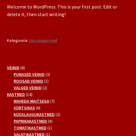
Welcome to WordPress. This is your first post. Edit or
delete it, then start writing!
Kategooria:
Uncategorized
6
VEINID
6
toodet
3
PUNASED VEINID
3
1
toodet
ROOSAD VEINID
1
2
toode
VALGED VEINID
2
14
toodet
KASTMED
14
toodet
7
MAHEDA MAITSEGA
7
6
toodet
VÜRTSIKAS
6
toodet
2
KÜÜSLAUGUKASTMED
2
8
toodet
PAPRIKAKASTMED
8
1
toodet
TOMATIKASTMED
1
1
toode
SALATIKASTMED
1