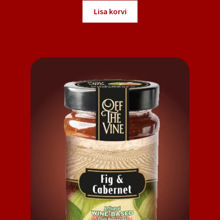
oli:
on:
Lisa korvi
5,50 €.
3,00 €.