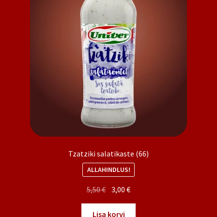
Tzatziki salatikaste (66)
ALLAHINDLUS!
Algne
Praegune
5,50
€
3,00
€
hind
hind
oli:
on:
Lisa korvi