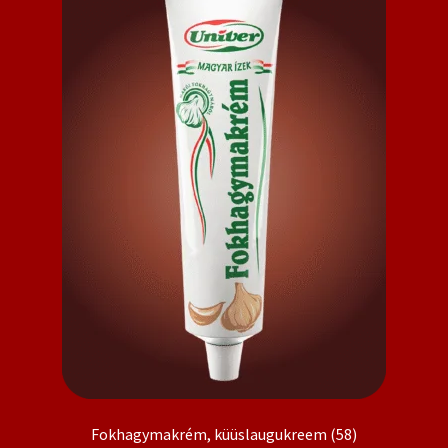
Fokhagymakrém, küüslaugukreem (58)