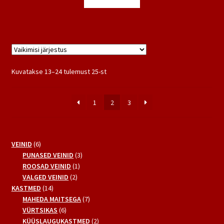
2,15 €.
1,99 €.
Kuvatakse 13–24 tulemust 25-st
1
2
3
6
VEINID
6
toodet
3
PUNASED VEINID
3
1
toodet
ROOSAD VEINID
1
2
toode
VALGED VEINID
2
14
toodet
KASTMED
14
toodet
7
MAHEDA MAITSEGA
7
6
toodet
VÜRTSIKAS
6
toodet
2
KÜÜSLAUGUKASTMED
2