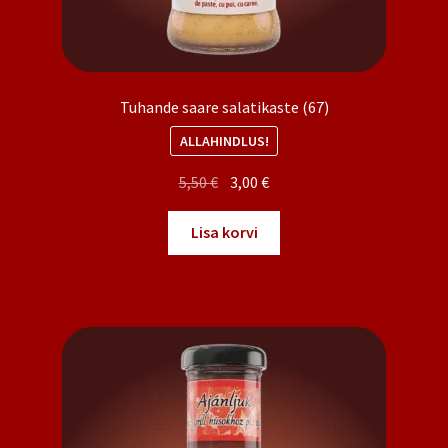
Tuhande saare salatikaste (67)
ALLAHINDLUS!
Algne
Praegune
5,50
€
3,00
€
hind
hind
oli:
on:
Lisa korvi
5,50 €.
3,00 €.