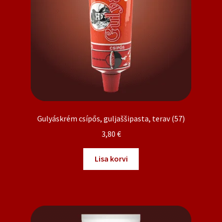
Gulyáskrém csípős, guljaššipasta, terav (57)
3,80
€
Lisa korvi