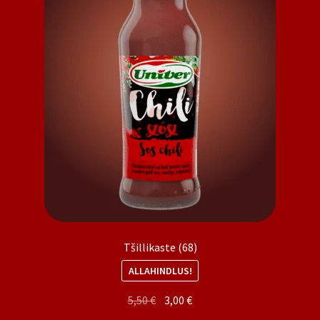
Tšillikaste (68)
ALLAHINDLUS!
Algne
Praegune
5,50
€
3,00
€
hind
hind