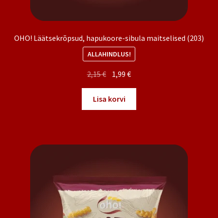
OHO! Läätsekrõpsud, hapukoore-sibula maitselised (203)
ALLAHINDLUS!
Algne
Praegune
2,15
€
1,99
€
hind
hind
oli:
on:
Lisa korvi
2,15 €.
1,99 €.