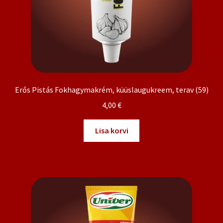
Erős Pistás Fokhagymakrém, küüslaugukreem, terav (59)
4,00
€
Lisa korvi