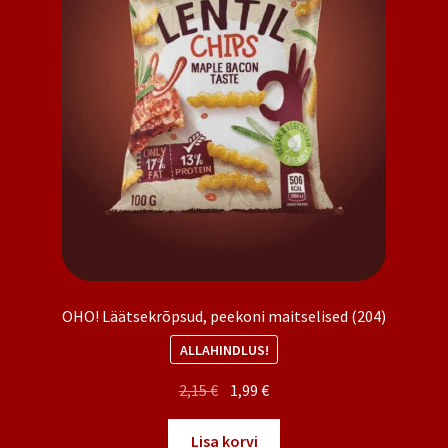
OHO! Läätsekrõpsud, peekoni maitselised (204)
ALLAHINDLUS!
Algne
Praegune
2,15
€
1,99
€
hind
hind
oli:
on:
Lisa korvi