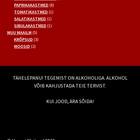
8
toodet
PAPRIKAKASTMED
8
1
toodet
TOMATIKASTMED
1
1
toode
SALATIKASTMED
1
toode
1
SIBULAKASTMED
1
5
toode
MUU MAAILM
5
toodet
3
KRÕPSUD
3
2
toodet
MOOSID
2
toodet
TÄHELEPANU! TEGEMIST ON ALKOHOLIGA. ALKOHOL
VÕIB KAHJUSTADA TEIE TERVIST.
KUI JOOD, ÄRA SÕIDA!